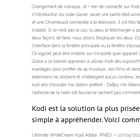
Changement de rubrique….et + rien de connecté sur Kodi. R
d’introduction du code clavier…seule une partie était acces
et une Chromecast connectée à ta télévision, il est très fa
installé. Si ce n’est pas le cas, tu peux le télécharger à 
deux façons de faire, nous allons t’expliquer les deux. D
l’interface dans la fenêtre principale ou la fenêtre d’ac
Ce logiciel peut être installé sur n’importe quel appare
Grâce à ce tutoriel apprenez à utiliser Kodi dès aujourd'h
avantages pour profiter de sa musique, ses films et série
extensions ne stockent et n’hébergent aucun contenu, les f
kodi afin d'écouter ma station préféré - Defjay rnb Alle
l'adresse de la radio est fausse,ne sachant pas comment 
Kodi est la solution la plus pris
simple à appréhender. Voici comme
Ultimate WhiteCream Kodi Addon. RNEO — 10/04/2016 dan