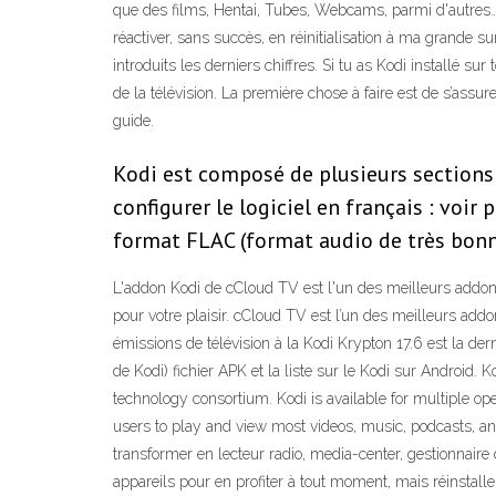
que des films, Hentai, Tubes, Webcams, parmi d'autres….
réactiver, sans succès, en réinitialisation à ma grande su
introduits les derniers chiffres. Si tu as Kodi installé sur
de la télévision. La première chose à faire est de s’assure
guide.
Kodi est composé de plusieurs sections 
configurer le logiciel en français : voir
format FLAC (format audio de très bonne q
L'addon Kodi de cCloud TV est l'un des meilleurs addon
pour votre plaisir. cCloud TV est l’un des meilleurs add
émissions de télévision à la Kodi Krypton 17.6 est la de
de Kodi) fichier APK et la liste sur le Kodi sur Androi
technology consortium. Kodi is available for multiple ope
users to play and view most videos, music, podcasts, an
transformer en lecteur radio, media-center, gestionnaire d
appareils pour en profiter à tout moment, mais réinstal