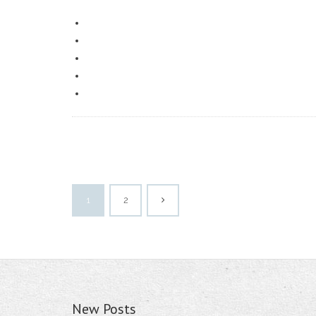
1
2
New Posts