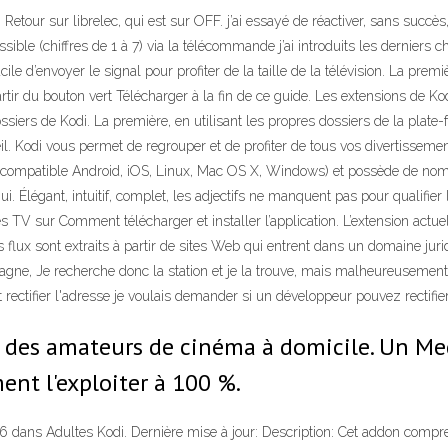
etour sur librelec, qui est sur OFF. j’ai essayé de réactiver, sans succès
sible (chiffres de 1 à 7) via la télécommande j’ai introduits les derniers ch
cile d’envoyer le signal pour profiter de la taille de la télévision. La pre
partir du bouton vert Télécharger à la fin de ce guide. Les extensions de Kodi
ossiers de Kodi. La première, en utilisant les propres dossiers de la plat
cueil. Kodi vous permet de regrouper et de profiter de tous vos divertisse
il (compatible Android, iOS, Linux, Mac OS X, Windows) et possède de nom
ui. Élégant, intuitif, complet, les adjectifs ne manquent pas pour qualifier 
s TV sur Comment télécharger et installer l’application. L’extension actuel
lux sont extraits à partir de sites Web qui entrent dans un domaine juridique
magne, Je recherche donc la station et je la trouve, mais malheureusemen
rectifier l'adresse je voulais demander si un développeur pouvez rectifie
ée des amateurs de cinéma à domicile. Un Me
nt l'exploiter à 100 %.
s Adultes Kodi. Dernière mise à jour: Description: Cet addon compren