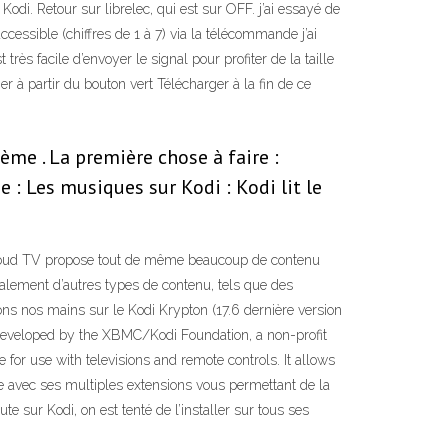
i. Retour sur librelec, qui est sur OFF. j’ai essayé de
ccessible (chiffres de 1 à 7) via la télécommande j’ai
 très facile d’envoyer le signal pour profiter de la taille
ger à partir du bouton vert Télécharger à la fin de ce
me . La première chose à faire :
e : Les musiques sur Kodi : Kodi lit le
cCloud TV propose tout de même beaucoup de contenu
galement d’autres types de contenu, tels que des
vons nos mains sur le Kodi Krypton (17.6 dernière version
n developed by the XBMC/Kodi Foundation, a non-profit
 for use with televisions and remote controls. It allows
e avec ses multiples extensions vous permettant de la
e sur Kodi, on est tenté de l’installer sur tous ses