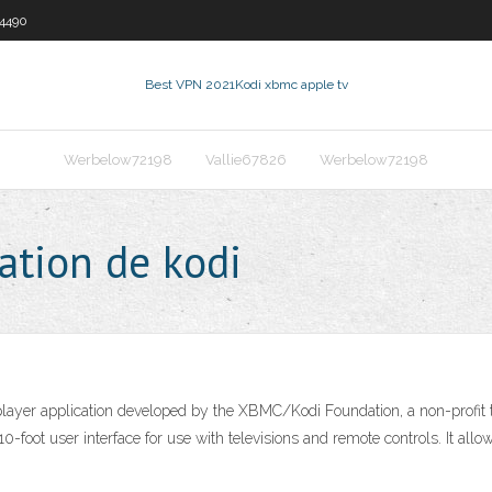
54490
Best VPN 2021
Kodi xbmc apple tv
Werbelow72198
Vallie67826
Werbelow72198
ation de kodi
layer application developed by the XBMC/Kodi Foundation, a non-profit te
-foot user interface for use with televisions and remote controls. It all