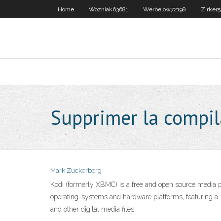
Home
Wozniak63681
Werbelow72198
Zirker
Supprimer la compil
Mark Zuckerberg
Kodi (formerly XBMC) is a free and open source media p
operating-systems and hardware platforms, featuring a 10
and other digital media files