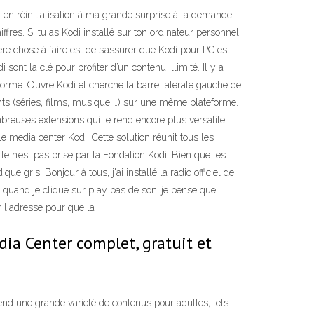
, en réinitialisation à ma grande surprise à la demande
iffres. Si tu as Kodi installé sur ton ordinateur personnel
mière chose à faire est de s’assurer que Kodi pour PC est
 sont la clé pour profiter d’un contenu illimité. Il y a
e-forme. Ouvre Kodi et cherche la barre latérale gauche de
ments (séries, films, musique …) sur une même plateforme.
breuses extensions qui le rend encore plus versatile.
le media center Kodi. Cette solution réunit tous les
le n’est pas prise par la Fondation Kodi. Bien que les
 gris. Bonjour à tous, j'ai installé la radio officiel de
t quand je clique sur play pas de son..je pense que
r l'adresse pour que la
dia Center complet, gratuit et
d une grande variété de contenus pour adultes, tels