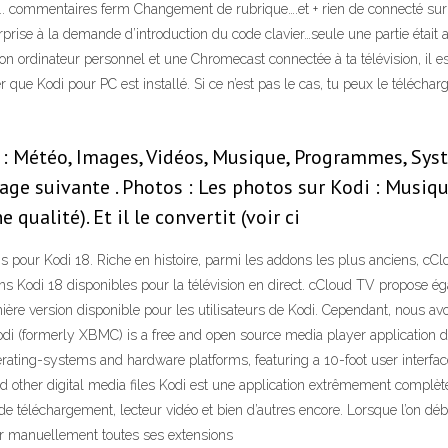
 commentaires ferm Changement de rubrique….et + rien de connecté sur Kod
rprise à la demande d’introduction du code clavier…seule une partie était a
 ton ordinateur personnel et une Chromecast connectée à ta télévision, il est
r que Kodi pour PC est installé. Si ce n’est pas le cas, tu peux le téléchar
: Météo, Images, Vidéos, Musique, Programmes, Systè
 page suivante . Photos : Les photos sur Kodi : Musiqu
ualité). Et il le convertit (voir ci
s pour Kodi 18. Riche en histoire, parmi les addons les plus anciens, 
ons Kodi 18 disponibles pour la télévision en direct. cCloud TV propose é
rnière version disponible pour les utilisateurs de Kodi. Cependant, nous a
d. Kodi (formerly XBMC) is a free and open source media player applicatio
rating-systems and hardware platforms, featuring a 10-foot user interface
d other digital media files Kodi est une application extrêmement complèt
e téléchargement, lecteur vidéo et bien d’autres encore. Lorsque l’on début
ler manuellement toutes ses extensions