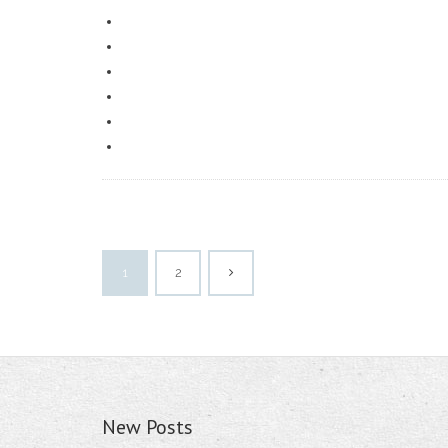
1
2
New Posts