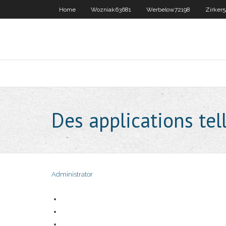
Home
Wozniak63681
Werbelow72198
Zirker
Des applications tel
Administrator