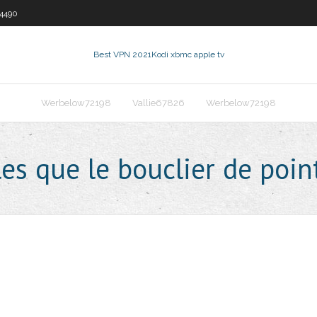
54490
Best VPN 2021
Kodi xbmc apple tv
Werbelow72198
Vallie67826
Werbelow72198
les que le bouclier de poin